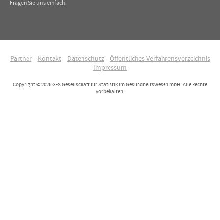
Fragen Sie uns einfach.
Partner
Kontakt
Datenschutz
Öffentliches Verfahrensverzeichnis
Impressum
Copyright © 2026 GFS Gesellschaft für Statistik im Gesundheitswesen mbH. Alle Rechte
vorbehalten.