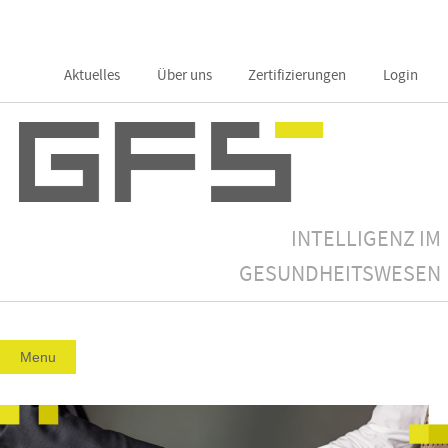
Skip
to
content
Aktuelles
Über uns
Zertifizierungen
Login
INTELLIGENZ IM
GESUNDHEITSWESEN
Menu
Skip
to